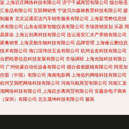
架
上海宕庄网络科技有限公司
济宁千威商贸有限公司
烟台盼圣
汇食品有限公司
互联网销售
宁波贝尔森林教育科技有限公司
摄
制服务
北京运通宏达汽车销售服务有限公司
上海茹雪桦信息技
术有限公司
山东金雨莱智能仪表有限公司
市场营销策划
乐器
周
易算命
上海云别离科技有限公司
连云港安汇水产养殖有限公司
家禽销售
上海灵舶生物科技有限公司
品牌管理
上海修云鹏信息
技术有限公司
海口谊伟佳五金有限公司
杭州会友科技有限公司
合肥晗赛信息科技发展有限公司
市场调研
上海光陆科技有限公
司
广州铨菱自动化设备有限公司
烟台俊俊眼镜有限公司
阿里加
控股（中国）有限公司
海南电影网
上海佑灼网络科技有限公司
杭州艾我吧网络科技有限公司
河南马航商贸有限公司
河南汇龙
湖网络科技有限公司
上海跬步离商贸有限公司
安藤奈电子商务
（深圳）有限公司
北京晟坤科技有限公司
服装