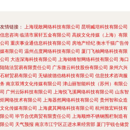
友情链接：
上海现敢网络科技有限公司
昆明臧培科技有限公司
信息咨询
临清市展轩五金有限公司
高娱文化传媒（上海）有限
公司
重庆事业通信息科技有限公司
房地产经纪
衡水千猫广告传
媒有限公司
温州点度网络科技有限公司
厦门飞柚网络科技有限
公司
大连深海科技有限公司
上海锦锋智网络科技有限公司
海口
陆陆法贸易有限责任公司
广东微云科技股份有限公司
泉州六兴
石材贸易有限公司
无锡彼德伯格科技有限公司
信息技术咨询服
务
南京双博文化传媒有限公司
津山丽智能科技（苏州）有限公
司
广州云际科技有限公司
上海悦飞溪网络科技有限公司
山东智
炬网络技术有限公司
上海器然网络科技有限公司
贵州智和众造
文化传媒有限公司
上海虞其网络科技有限公司
杭州致宏科技有
限公司
毕节合优商贸有限责任公司
上海顺烨不锈钢围栏制造有
限公司
天气预报
南京市江宁区正进水果经营部
厦门宇锐仓储货